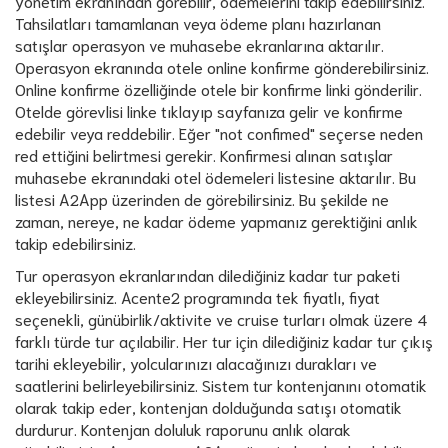
yönetim ekranından görebilir, ödemelerini takip edebilirsiniz.
Tahsilatları tamamlanan veya ödeme planı hazırlanan
satışlar operasyon ve muhasebe ekranlarına aktarılır.
Operasyon ekranında otele online konfirme gönderebilirsiniz.
Online konfirme özelliğinde otele bir konfirme linki gönderilir.
Otelde görevlisi linke tıklayıp sayfanıza gelir ve konfirme
edebilir veya reddebilir. Eğer "not confimed" seçerse neden
red ettiğini belirtmesi gerekir. Konfirmesi alınan satışlar
muhasebe ekranındaki otel ödemeleri listesine aktarılır. Bu
listesi A2App üzerinden de görebilirsiniz. Bu şekilde ne
zaman, nereye, ne kadar ödeme yapmanız gerektiğini anlık
takip edebilirsiniz.
Tur operasyon ekranlarından dilediğiniz kadar tur paketi
ekleyebilirsiniz. Acente2 programında tek fiyatlı, fiyat
seçenekli, günübirlik/aktivite ve cruise turları olmak üzere 4
farklı türde tur açılabilir. Her tur için dilediğiniz kadar tur çıkış
tarihi ekleyebilir, yolcularınızı alacağınızı durakları ve
saatlerini belirleyebilirsiniz. Sistem tur kontenjanını otomatik
olarak takip eder, kontenjan dolduğunda satışı otomatik
durdurur. Kontenjan doluluk raporunu anlık olarak