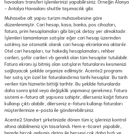
havaalanı transferi işlemlerinizi yapabilirsiniz. Örneğin Alanya
- Antalya Havaalanı shuttle taşımacılık gibi.
Muhasebe alt yapısı turizm muhasebesine göre
düzenlenmiştir. Cari hesap, kasa, banka, pos cihazları,
fatura, prim hesaplamaları gibi birçok detay yer almaktadır.
İşlemleri tamamlanan satışlar eğer cari hesap üzerinden
satılmış ise otomatik olarak cari hesap ekranlarına aktarılır.
Otel cari hesapları, tur hakediş hesaplamaları, rehber
carileri, şoför carileri vb gerekli olan tüm hesaplar tutulabilir.
Fatura ekranı işi bitmiş olan satışların faturalarını kesmenizi
sağlayacak şekilde organize edilmiştir. Acente2 programı
her satış için özel bir faturalandırma tarihi hesaplar. Bu tarih
verilen tüm hizmetin bittiği tarihtir. Bu şekilde faturalarda
daha sonra iptal veya değişiklik yapmanız gerekmez. Fatura
sistemi e-fatura alt yapısına sahiptir, dilerseniz kağıt fatura
kullanıp çıktı alabilir, dilerseniz e-fatura kullanıp faturaları
müşterilerinize e-posta ile gönderebilirsiniz.
Acente2 Standart şirketinizde dönen tüm iç işlerinizi kontrol
altına alabilmeniz için tasarlandı. Hem e-ticaret yapabilir,
hemde birçok gelişmiş detay ile herşeyi çok daha hızlı ve