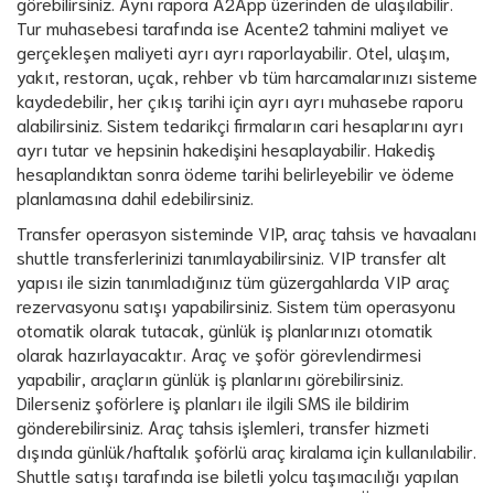
görebilirsiniz. Aynı rapora A2App üzerinden de ulaşılabilir.
Tur muhasebesi tarafında ise Acente2 tahmini maliyet ve
gerçekleşen maliyeti ayrı ayrı raporlayabilir. Otel, ulaşım,
yakıt, restoran, uçak, rehber vb tüm harcamalarınızı sisteme
kaydedebilir, her çıkış tarihi için ayrı ayrı muhasebe raporu
alabilirsiniz. Sistem tedarikçi firmaların cari hesaplarını ayrı
ayrı tutar ve hepsinin hakedişini hesaplayabilir. Hakediş
hesaplandıktan sonra ödeme tarihi belirleyebilir ve ödeme
planlamasına dahil edebilirsiniz.
Transfer operasyon sisteminde VIP, araç tahsis ve havaalanı
shuttle transferlerinizi tanımlayabilirsiniz. VIP transfer alt
yapısı ile sizin tanımladığınız tüm güzergahlarda VIP araç
rezervasyonu satışı yapabilirsiniz. Sistem tüm operasyonu
otomatik olarak tutacak, günlük iş planlarınızı otomatik
olarak hazırlayacaktır. Araç ve şoför görevlendirmesi
yapabilir, araçların günlük iş planlarını görebilirsiniz.
Dilerseniz şoförlere iş planları ile ilgili SMS ile bildirim
gönderebilirsiniz. Araç tahsis işlemleri, transfer hizmeti
dışında günlük/haftalık şoförlü araç kiralama için kullanılabilir.
Shuttle satışı tarafında ise biletli yolcu taşımacılığı yapılan