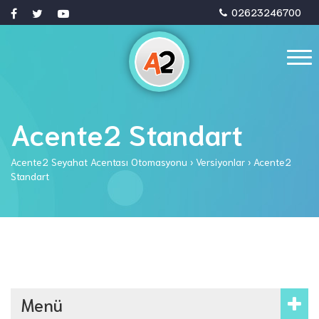
02623246700
Acente2 Standart
Acente2 Seyahat Acentası Otomasyonu
›
Versiyonlar
›
Acente2
Standart
Menü