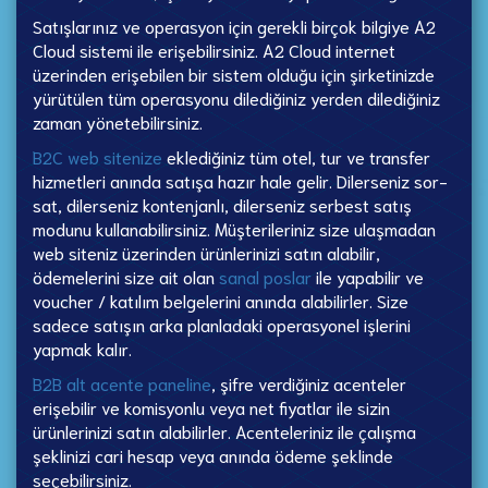
Satışlarınız ve operasyon için gerekli birçok bilgiye A2
Cloud sistemi ile erişebilirsiniz. A2 Cloud internet
üzerinden erişebilen bir sistem olduğu için şirketinizde
yürütülen tüm operasyonu dilediğiniz yerden dilediğiniz
zaman yönetebilirsiniz.
B2C web sitenize
eklediğiniz tüm otel, tur ve transfer
hizmetleri anında satışa hazır hale gelir. Dilerseniz sor-
sat, dilerseniz kontenjanlı, dilerseniz serbest satış
modunu kullanabilirsiniz. Müşterileriniz size ulaşmadan
web siteniz üzerinden ürünlerinizi satın alabilir,
ödemelerini size ait olan
sanal poslar
ile yapabilir ve
voucher / katılım belgelerini anında alabilirler. Size
sadece satışın arka planladaki operasyonel işlerini
yapmak kalır.
B2B alt acente paneline
, şifre verdiğiniz acenteler
erişebilir ve komisyonlu veya net fiyatlar ile sizin
ürünlerinizi satın alabilirler. Acenteleriniz ile çalışma
şeklinizi cari hesap veya anında ödeme şeklinde
seçebilirsiniz.