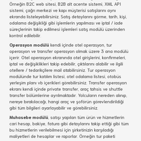
Örneğin B2C web sitesi, B2B alt acente sistemi, XML API
sistemi, çağrı merkezi ve kapı müşterisi satışlarını aynı
ekranda listeleyebilirsiniz. Satış detaylarını görme, tarih, kişi,
odalama değişikliği gibi işlemlerin yapılması ve iptal / iade
süreçlerinin takip edilmesi işlemleri satış modülü üzerinden
kontrol edilebilir.
Operasyon modülü
kendi içinde otel operasyon, tur
operasyon ve transfer operasyon olmak üzere 3 ana modülü
içerir. Otel operasyon ekranında otel girişlerini, konfirmeleri,
iptal ve değişiklikleri takip edebilir, çıktılarını alabilir ve ilgili
otellere / tedarikçilere mail atabilirsiniz. Tur operasyon
modülünde tur katılım listesi, otel odalama listesi, otobüs
yerleşim planı vb içerikleri görebilirsiniz. Transfer operasyon
ekranı kendi içinde private transfer, araç tahsis ve shuttle
transfer bölümlerine ayrılmaktadır. Yolcuların nereden alınıp,
nereye bırakılacağı, hangi araç ve şoförün görevlendirildiği
gibi tüm bilgileri ayarlayabilir ve görebilirsiniz.
Muhasebe modülü
, satışı yapılan tüm ürün ve hizmetlerin
cari hesap, bakiye, fatura gibi detaylarını takip ettiği gibi tüm
bu hizmetlerin verilebilmesi için şirketinizin karşıladığı
maliyetleri de hesaplar ve raporlar. Örneğin tur paketi