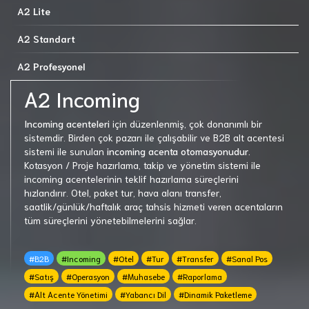
A2 Lite
A2 Standart
A2 Profesyonel
A2 Incoming
Incoming acenteleri
için düzenlenmiş, çok donanımlı bir
sistemdir. Birden çok pazarı ile çalışabilir ve B2B alt acentesi
sistemi ile sunulan
incoming acenta otomasyonudur.
Kotasyon / Proje hazırlama, takip ve yönetim sistemi ile
incoming acentelerinin teklif hazırlama süreçlerini
hızlandırır. Otel, paket tur, hava alanı transfer,
saatlik/günlük/haftalık araç tahsis hizmeti veren acentaların
tüm süreçlerini yönetebilmelerini sağlar.
#B2B
#Incoming
#Otel
#Tur
#Transfer
#Sanal Pos
#Satış
#Operasyon
#Muhasebe
#Raporlama
#Alt Acente Yönetimi
#Yabancı Dil
#Dinamik Paketleme