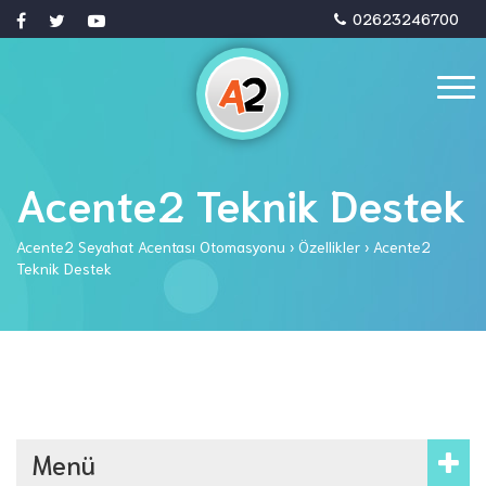
02623246700
Acente2 Teknik Destek
Acente2 Seyahat Acentası Otomasyonu
›
Özellikler
›
Acente2
Teknik Destek
Menü