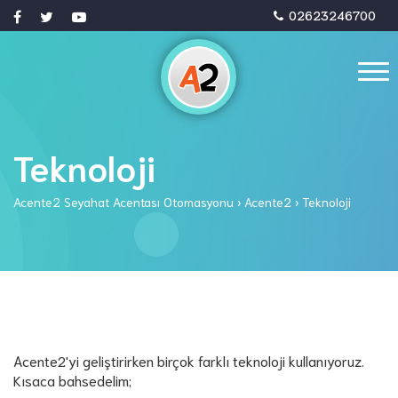
02623246700
Teknoloji
Acente2 Seyahat Acentası Otomasyonu
›
Acente2
›
Teknoloji
Acente2'yi geliştirirken birçok farklı teknoloji kullanıyoruz.
Kısaca bahsedelim;