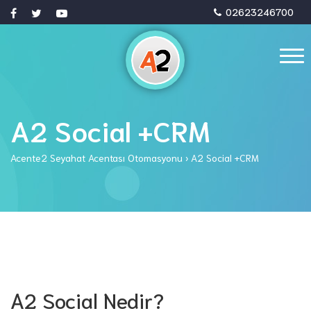
02623246700
A2 Social +CRM
Acente2 Seyahat Acentası Otomasyonu
›
A2 Social +CRM
A2 Social Nedir?